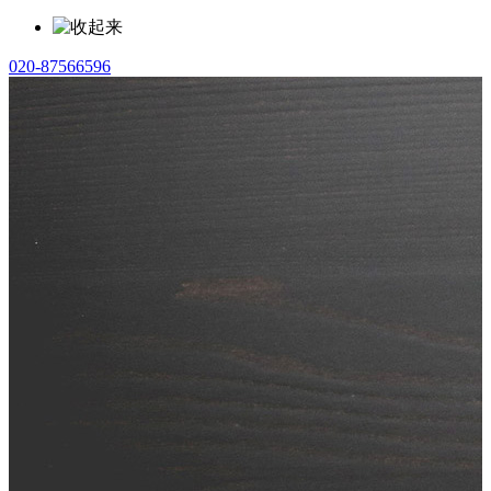
020-87566596