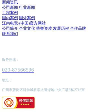
新闻资讯
公司新闻
行业新闻
工程案例
国内案例
国外案例
江南电竞·(中国)官方网站
公司简介
企业文化
荣誉资质
发展历程
合作品牌
联系我们
江南电竞·(中国)官方网站
服务热线：
020-87566596
地址：
广州市萝岗区科学城科学大道绿地中央广场E栋2716室