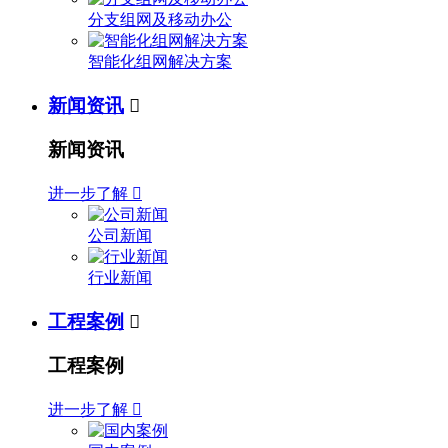
分支组网及移动办公
智能化组网解决方案
新闻资讯

新闻资讯
进一步了解

公司新闻
行业新闻
工程案例

工程案例
进一步了解
