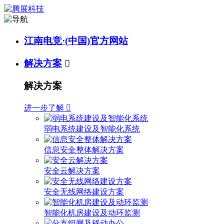
江南电竞·(中国)官方网站
解决方案

解决方案
进一步了解

弱电系统建设及智能化系统
信息安全整体解决方案
安全云解决方案
安全无线网络建设方案
智能化机房建设及动环监测