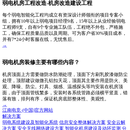
弱电机房工程改造-机房改造建设工程
每个弱电智能化工程均成立有资深设计师领衔的项目专案小
组，拥有10年以上弱电项目经理9名，15年以上从业经验弱电
工程师9支，自有9个专业施工队伍，工程绝不外包，严格施
工，确保工程质量品质以及周期。可为客户省30%项目成本，
并有7*24小时客服在线，无忧售后。
→
弱电机房装修主要有哪些内容？
机房顶面上方需要做防水防潮处理，顶面下方刷乳胶漆做防尘
处理，顶部建议做微孔铝扣天花，顶面其主要作用是防火、美
观、降噪、防尘。灯具、烟感、温感探头等均安装在机房顶
面，由于顶面管线繁多，安装时各系统管路必须横平竖直，错
落有致，排列有序，保证机房底部整体性、美观性。
→
江南电竞·(中国)官方网站
解决方案
弱电系统建设及智能化系统
信息安全整体解决方案
安全云解
决方案
安全无线网络建设方案
智能化机房建设及动环监测
分